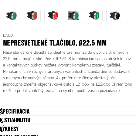
L21AA3
L21AA3
L21AA3
L21AA3
L21AA8
L21AA8
3 -
5 -
6 -
4 -
1 -
2 -
Hlav.
Hlav.
Hlav.
Hlav.
L21AA3
L21AA
Hlav.tl
Hlav.tl
tlacidlo
tlacidlo
tlacidlo
L21AA3
L21AA3
tlacidlo
5E01 -
3E01 
acidlo
acidlo
pruž.
pruž.
pruž.
5F01 -
BACO
1*** -
L21AA3
pruž.
P.B
PUSH
nepres
nepres
cierne
biele
modré
Pushbu
NEPRESVETLENÉ TLAČIDLO, Ø22.5 MM
Hlav.
2 -
žlté so
FLUSH
B
vetl.
vetl.
so
so
so
tt.head.
tlacidlo
Hlav.
špeciál
SP.RET.
FLUS
cerven
zelené
špeciál
špeciál
špeciál
unlit.w
Naše štandardné tlačidlá sú ideálne pre montáž do otvoru s priemerom
pruž.
tlacidlo
nym
ARROW
BLAC
é grav.
grav.
nym
nym
nym
hite
22,5 mm a majú krytie IP66 / IP69K. S kombináciou samostatných klipov
cerven
pruž.
oznace
UP
ARRO
"O"
"I"
oznace
oznace
oznace
arrow
é so
zelené
ním
WHITE
UP
a kontaktových blokov môžete vytvoriť kompletnú zostavu tlačidiel.
ním
ním
ním
down
špeciál
so
Ponúkame ich v rôznych farebných variantoch a štandardne sú dodávané
nym
špeciál
s matným chrómovým rámov. Ak preferujete čierny plastový rám,
oznace
nym
jednoducho zmeňte objednávkové číslo z L21xxxx na L22xxxx. Okrem toho
ním
oznace
môžete pridať voliteľný text alebo symbol podľa vašich požiadaviek.
ním
ŠPECIFIKÁCIA
K STIAHNUTIU
Farba
Červená
VÝKRESY
Funkcia
Vratný pružinou