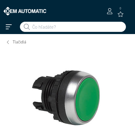
0
Tlačidlá