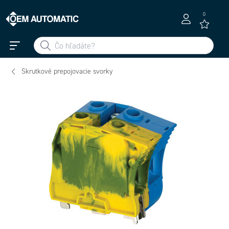
0
Skrutkové prepojovacie svorky
1SNK516170R0000 - ZS35-PEN kostrící