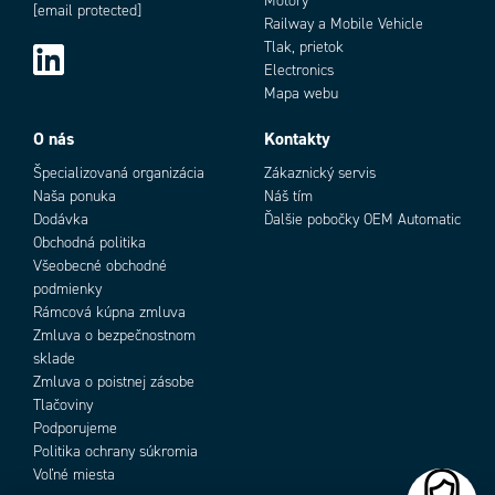
Motory
Min. prierez lankového vodiča podľa IEC
6 mm²
[email protected]
Railway a Mobile Vehicle
Min. prierez pevného vodiče podľa IEC
6 mm²
Tlak, prietok
Min. uťahovací moment
2,8
Electronics
Odporúčaný plochý skrutkovač
6,5 Ø mm
Mapa webu
Počet pripojení
4 ks
Šírka
32 mm
O nás
Kontakty
Skratový prúd po dobu 1 s
4200 A
Špecializovaná organizácia
Zákaznický servis
Výška
58 mm
Naša ponuka
Náš tím
Zhoda s normami
CE, Gost R, RoHS
Dodávka
Ďalšie pobočky OEM Automatic
Obchodná politika
Všeobecné obchodné
podmienky
Rámcová kúpna zmluva
Zmluva o bezpečnostnom
sklade
Zmluva o poistnej zásobe
Tlačoviny
Podporujeme
Politika ochrany súkromia
Voľné miesta