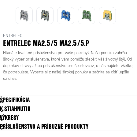
M4/6.N
int 2.5mm
snapped to rail
METALLFOT
Blue
ENTRELEC
ENTRELEC MA2.5/5 MA2.5/5.P
Hľadáte kvalitné príslušenstvo pre vaše potreby? Naša ponuka zahŕňa
široký výber príslušenstva, ktoré vám pomôžu zlepšiť váš životný štýl. Od
doplnkov stravy až po príslušenstvo pre športovcov, u nás nájdete všetko,
čo potrebujete. Vyberte si z našej širokej ponuky a začnite sa cítiť lepšie
už dnes!
ŠPECIFIKÁCIA
K STIAHNUTIU
Balenie
50 ks
VÝKRESY
Dĺžka odizolovania
10 mm
PRÍSLUŠENSTVO A PRÍBUZNÉ PRODUKTY
Farba
Šedá
Hĺbka
44,5 mm