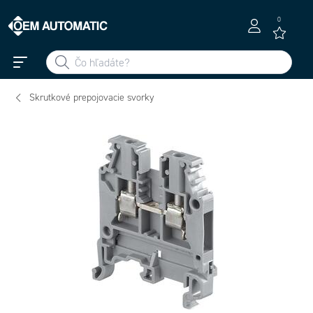
0
Skrutkové prepojovacie svorky
11548603 -
16590905 -
16548827 -
125116
MA2.5/5
D2,5/5.P
MA2.5/5.P
01 -
Genomgångspl
Earthblock
JORDPLINT