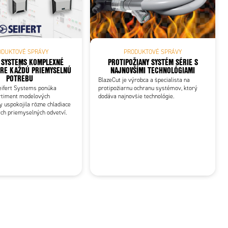
ODUKTOVÉ SPRÁVY
PRODUKTOVÉ SPRÁVY
 SYSTEMS KOMPLEXNÉ
PROTIPOŽIANY SYSTÉM SÉRIE S
PRE KAŽDÚ PRIEMYSELNÚ
NAJNOVŠÍMI TECHNOLÓGIAMI
POTREBU
BlazeCut je výrobca a špecialista na
eifert Systems ponúka
protipožiarnu ochranu systémov, ktorý
rtiment modelových
dodáva najnovšie technológie.
y uspokojila rôzne chladiace
ch priemyselných odvetví.