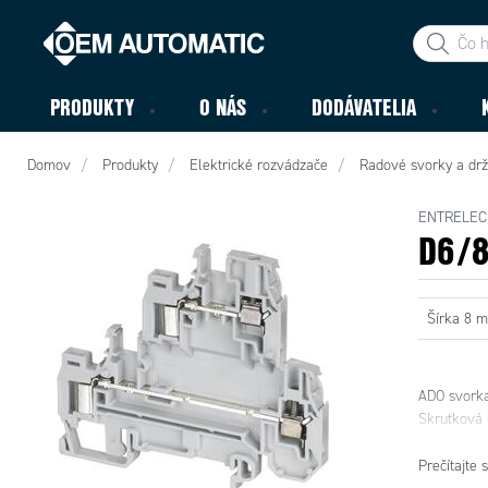
PRODUKTY
O NÁS
DODÁVATELIA
Domov
Produkty
Elektrické rozvádzače
Radové svorky a drž
ENTRELEC
D6/8
Šírka 8 
ADO svorka
Skrutková s
viacerých 
rovnaký pri
Prečítajte s