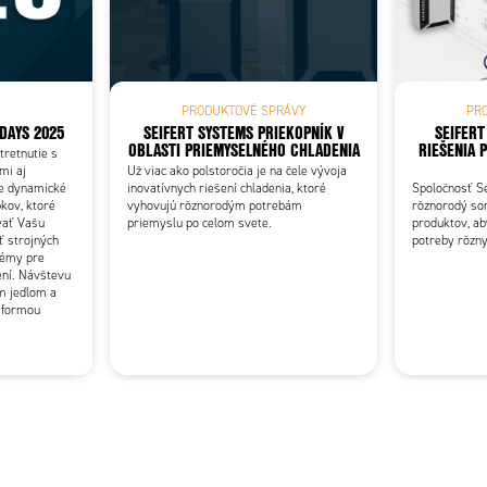
Add as new cart row
 to existing cart row
PRODUKTOVÉ SPRÁVY
PR
DAYS 2025
SEIFERT SYSTEMS PRIEKOPNÍK V
SEIFERT
OBLASTI PRIEMYSELNÉHO CHLADENIA
RIEŠENIA 
tretnutie s
mi aj
Už viac ako polstoročia je na čele vývoja
te dynamické
inovatívnych riešení chladenia, ktoré
Spoločnosť S
kov, ktoré
vyhovujú rôznorodým potrebám
rôznorodý so
vať Vašu
priemyslu po celom svete.
produktov, ab
ť strojných
potreby rôzny
témy pre
ení. Návštevu
m jedlom a
i formou