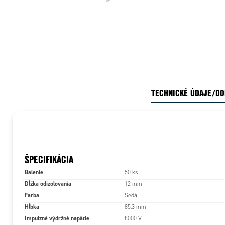
TECHNICKÉ ÚDAJE/D
ŠPECIFIKÁCIA
Balenie
50 ks
Dĺžka odizolovania
12 mm
Farba
Šedá
Hĺbka
85,3 mm
Impulzné výdržné napätie
8000 V