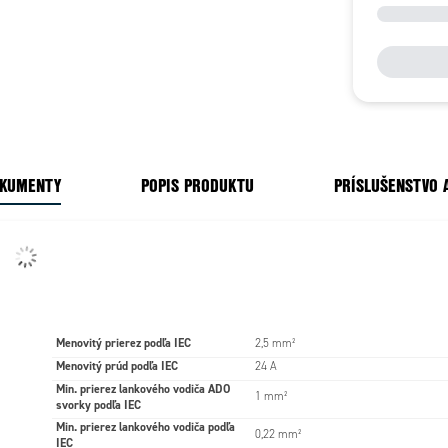
OKUMENTY
POPIS PRODUKTU
PRÍSLUŠENSTVO 
Menovitý prierez podľa IEC
2,5 mm²
Menovitý prúd podľa IEC
24 A
Min. prierez lankového vodiča ADO
1 mm²
svorky podľa IEC
Min. prierez lankového vodiča podľa
0,22 mm²
IEC