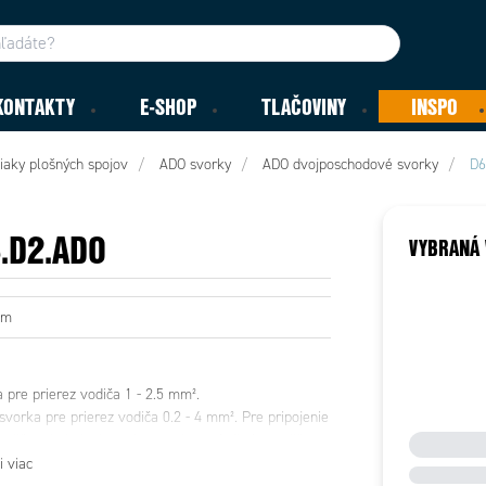
KONTAKTY
E-SHOP
TLAČOVINY
INSPO
iaky plošných spojov
ADO svorky
ADO dvojposchodové svorky
D6
.D2.ADO
VYBRANÁ 
mm
 pre prierez vodiča 1 - 2.5 mm².
vorka pre prierez vodiča 0.2 - 4 mm². Pre pripojenie
vodičov do jednej svorky, musia mať všetky vodiče
erez.
i viac