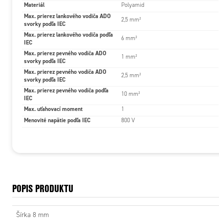
Materiál
Polyamid
Max. prierez lankového vodiča ADO
2,5 mm²
svorky podľa IEC
Max. prierez lankového vodiča podľa
6 mm²
IEC
Max. prierez pevného vodiča ADO
1 mm²
svorky podľa IEC
Max. prierez pevného vodiča ADO
2,5 mm²
svorky podľa IEC
Max. prierez pevného vodiča podľa
10 mm²
IEC
Max. uťahovací moment
1
Menovité napätie podľa IEC
800 V
POPIS PRODUKTU
Šírka 8 mm