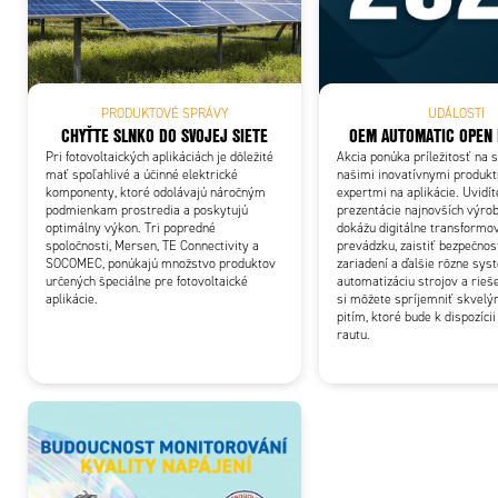
Add
PRODUKTOVÉ SPRÁVY
UDÁLOSTI
CHYŤTE SLNKO DO SVOJEJ SIETE
OEM AUTOMATIC OPEN 
Pri fotovoltaických aplikáciách je dôležité
Akcia ponúka príležitosť na s
mať spoľahlivé a účinné elektrické
našimi inovatívnymi produkt
komponenty, ktoré odolávajú náročným
expertmi na aplikácie. Uvidí
podmienkam prostredia a poskytujú
prezentácie najnovších výrob
optimálny výkon. Tri popredné
dokážu digitálne transformo
spoločnosti, Mersen, TE Connectivity a
prevádzku, zaistiť bezpečnos
SOCOMEC, ponúkajú množstvo produktov
zariadení a ďalšie rôzne sys
určených špeciálne pre fotovoltaické
automatizáciu strojov a rieš
aplikácie.
si môžete spríjemniť skvelý
pitím, ktoré bude k dispozíci
rautu.