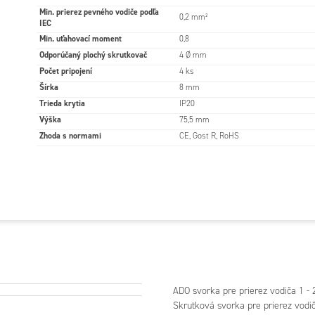
Min. prierez pevného vodiče podľa
0,2 mm²
IEC
Min. uťahovací moment
0,8
Odporúčaný plochý skrutkovač
4 Ø mm
Počet pripojení
4 ks
Šírka
8 mm
Trieda krytia
IP20
Výška
75,5 mm
Zhoda s normami
CE, Gost R, RoHS
ADO svorka pre prierez vodiča 1 -
Skrutková svorka pre prierez vodič