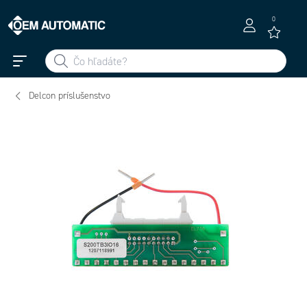
0
Delcon príslušenstvo