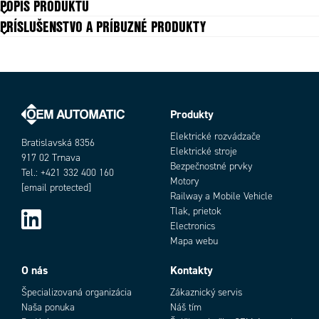
POPIS PRODUKTU
doska
PRÍSLUŠENSTVO A PRÍBUZNÉ PRODUKTY
Produkty
Objednávacie číslo
Elektrické rozvádzače
Bratislavská 8356
Elektrické stroje
917 02 Trnava
Bezpečnostné prvky
Tel.: +421 332 400 160
Motory
[email protected]
Railway a Mobile Vehicle
Tlak, prietok
Electronics
Mapa webu
Add as new cart row
Add to existing cart row
O nás
Kontakty
Špecializovaná organizácia
Zákaznický servis
Naša ponuka
Náš tím