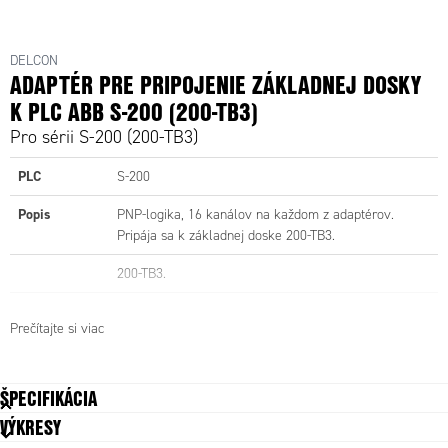
DELCON
ADAPTÉR PRE PRIPOJENIE ZÁKLADNEJ DOSKY
K PLC ABB S-200 (200-TB3)
Pro sérii S-200 (200-TB3)
PLC
S-200
Popis
PNP-logika, 16 kanálov na každom z adaptérov.
Pripája sa k základnej doske 200-TB3.
200-TB3.
Pre I/O kartu
200-IB16 (vstup, PNP)
Prečítajte si viac
200-OB16 (výstup, PNP)
200-OB16P (výstup, PNP)
ŠPECIFIKÁCIA
VÝKRESY
Použitá
s PNP logikou
základná