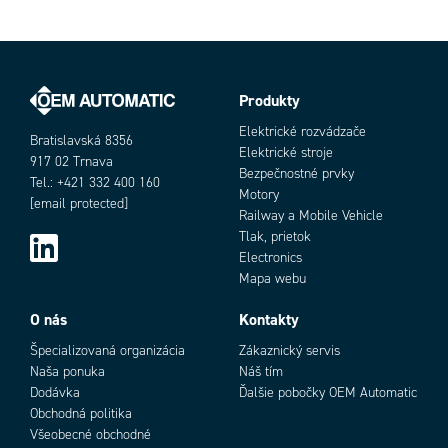
Load impedance voltage
Min. 2 KΩ
Prevádzková teplota max.
70 °C
Prevádzková teplota min.
-40 °C
Prevádzkové napätie DC max.
30 V
Prevádzkové napätie DC min.
16,8 V
Produkty
Objednávacie číslo
Spotreba
18 mA
Elektrické rozvádzače
Bratislavská 8356
Teplota skladovania do
85 °C
Elektrické stroje
917 02 Trnava
Teplota skladovania od
-40 °C
Bezpečnostné prvky
Tel.: +421 332 400 160
Trieda krytia
IP20
Motory
[email protected]
Railway a Mobile Vehicle
Tlak, prietok
Electronics
Mapa webu
Add as new cart row
Add to existing cart row
O nás
Kontakty
Špecializovaná organizácia
Zákaznický servis
Naša ponuka
Náš tím
Dodávka
Ďalšie pobočky OEM Automatic
Obchodná politika
Všeobecné obchodné