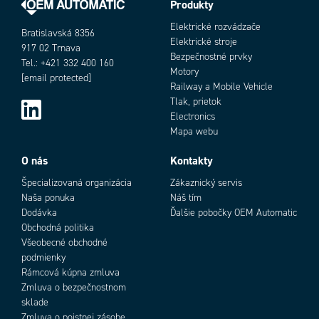
Produkty
Cross section min
0,25 mm²
EMC
EN61000-6-2, EN61000-6-3
Elektrické rozvádzače
Bratislavská 8356
Hĺbka
116 mm
Elektrické stroje
917 02 Trnava
Hmotnosť
120 g
Bezpečnostné prvky
Tel.: +421 332 400 160
Input Current Max
4 A
Motory
[email protected]
Power Distribution Via Rail Max
40 A
Railway a Mobile Vehicle
Tlak, prietok
Prevádzková teplota max.
50 °C
Electronics
Prevádzková teplota min.
-25 °C
Mapa webu
Prevádzkové napätie DC max.
30 V
Prevádzkové napätie DC min.
10 V
O nás
Kontakty
Reaction time
800 ms
Špecializovaná organizácia
Zákaznický servis
Šírka
8,1 mm
Naša ponuka
Náš tím
Trieda krytia
IP20
Dodávka
Ďalšie pobočky OEM Automatic
Úbytok napätia na polovodiči
170 mV
Obchodná politika
Výška
114,5 mm
Všeobecné obchodné
Výstupný prúd max.
4 A
podmienky
Zhoda s normami
CE, cULus, GL
Rámcová kúpna zmluva
Zmluva o bezpečnostnom
sklade
Zmluva o poistnej zásobe