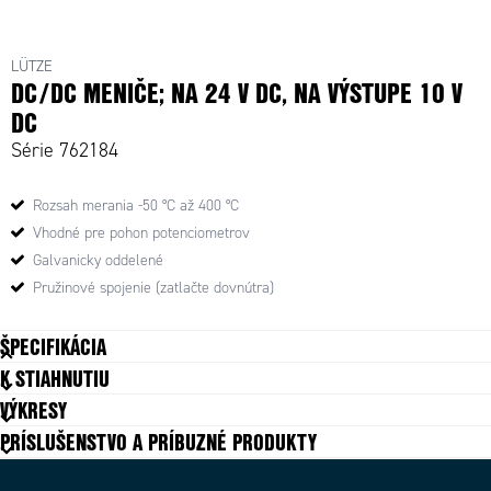
762084 - In:24VDC Ut:10VDC.Stabilisator
LÜTZE
DC/DC MENIČE; NA 24 V DC, NA VÝSTUPE 10 V
DC
Série 762184
Rozsah merania -50 °C až 400 °C
Vhodné pre pohon potenciometrov
Galvanicky oddelené
Pružinové spojenie (zatlačte dovnútra)
ŠPECIFIKÁCIA
K STIAHNUTIU
Farba
Šedá
VÝKRESY
Hĺbka
90 mm
PRÍSLUŠENSTVO A PRÍBUZNÉ PRODUKTY
Hmotnosť
40 g
Izolačné napätie vstup / výstup
50 V