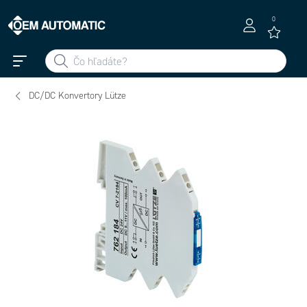
0
DC/DC Konvertory Lütze