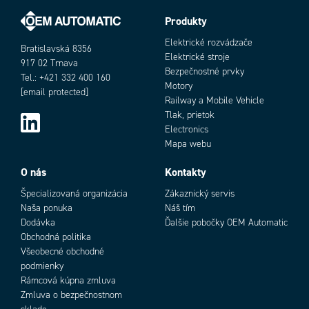
Materiál
PA
Produkty
Power consumption
14 mA
Prevádzková teplota max.
60 °C
Elektrické rozvádzače
Bratislavská 8356
Prevádzková teplota min.
-25 °C
Elektrické stroje
917 02 Trnava
Prevádzkové napätie DC max.
30 V
Bezpečnostné prvky
Tel.: +421 332 400 160
Prevádzkové napätie DC min.
16,8 V
Motory
[email protected]
Šírka
6,2 mm
Railway a Mobile Vehicle
Tlak, prietok
Teplota skladovania do
85 °C
Electronics
Teplota skladovania od
-40 °C
Mapa webu
Trieda krytia
IP20
Účinnosť
85 %
O nás
Kontakty
Výška
92,5 mm
Špecializovaná organizácia
Zákaznický servis
Výstupný prúd max.
0,1 A
Naša ponuka
Náš tím
Zhoda s normami
CE, cULus, RoHS
Dodávka
Ďalšie pobočky OEM Automatic
Obchodná politika
Všeobecné obchodné
podmienky
Rámcová kúpna zmluva
Zmluva o bezpečnostnom