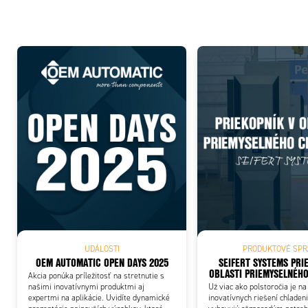
Add
UDÁLOSTI
PRODUKTOVÉ SPR
OEM AUTOMATIC OPEN DAYS 2025
SEIFERT SYSTEMS PRI
OBLASTI PRIEMYSELNÉHO
Akcia ponúka príležitosť na stretnutie s
našimi inovatívnymi produktmi aj
Už viac ako polstoročia je na
expertmi na aplikácie. Uvidíte dynamické
inovatívnych riešení chladeni