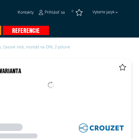
0
Kontakty
Prihlásiť sa
Vyberte jazyk
REFERENCIE
, časové relé, montáž na DIN, 2-pólové
VARIANTA