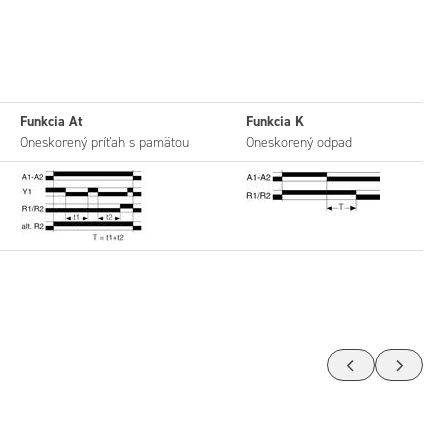
Funkcia At
Funkcia K
Oneskorený príťah s pamätou
Oneskorený odpad