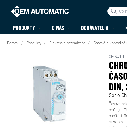
PRODUKTY
O NÁS
DODÁVATELIA
Domov
Produkty
Elektrické rozvádzače
Časové a kontrolné 
CROUZET
CHRO
ČASO
DIN,
Série C
Časové rel
príťah) a 
napätia). 
rozsah nas