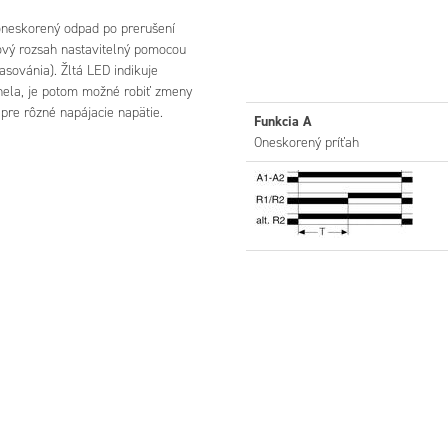
oneskorený odpad po prerušení
ový rozsah nastavitelný pomocou
asovánia). Žltá LED indikuje
anela, je potom možné robiť zmeny
A
Funkcia At
Funkcia K
y pre rôzné napájacie napätie.
Funkcia A
ý príťah
Oneskorený príťah s
Oneskorený
Oneskorený príťah
pamätou
odpad