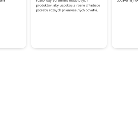
bám
rôznorodý sortiment modelových
dodáva najnov
produktov, aby uspokojila rôzne chladiace
potreby rôznych priemyselných odvetví.