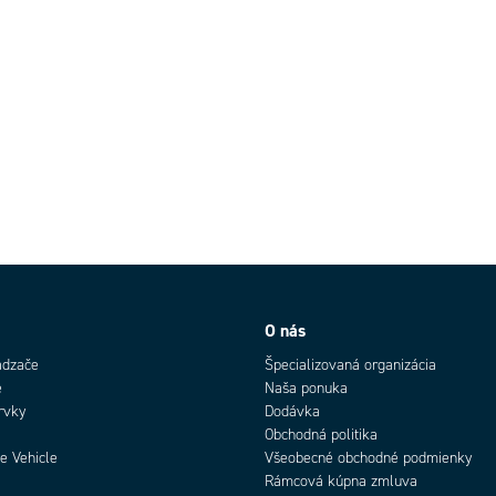
O nás
ádzače
Špecializovaná organizácia
e
Naša ponuka
rvky
Dodávka
Obchodná politika
e Vehicle
Všeobecné obchodné podmienky
Rámcová kúpna zmluva