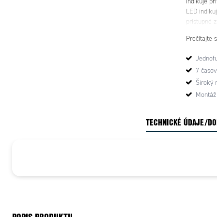
indikuje pr
LED indikuj
prístupné 
instalácii 
Prečítajte s
kontakty pr
Jednof
7 časov
Široký 
Montáž 
TECHNICKÉ ÚDAJE/D