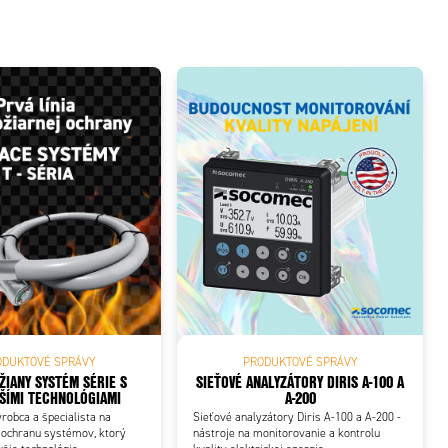
ODUKTOVÉ SPRÁVY
PRODUKTOVÉ SPRÁVY
ŽIANY SYSTÉM SÉRIE S
SIEŤOVÉ ANALYZÁTORY DIRIS A-100 A
ŠÍMI TECHNOLÓGIAMI
A-200
ýrobca a špecialista na
Sieťové analyzátory Diris A-100 a A-200 -
 ochranu systémov, ktorý
nástroje na monitorovanie a kontrolu