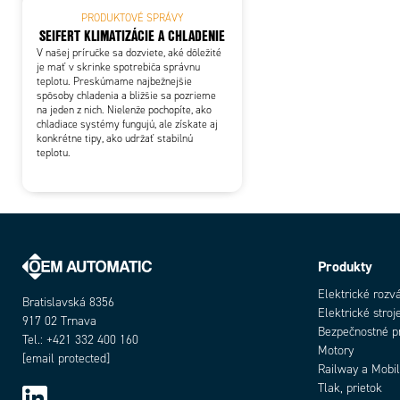
PRODUKTOVÉ SPRÁVY
SEIFERT KLIMATIZÁCIE A CHLADENIE
V našej príručke sa dozviete, aké dôležité
je mať v skrinke spotrebiča správnu
teplotu. Preskúmame najbežnejšie
spôsoby chladenia a bližšie sa pozrieme
na jeden z nich. Nielenže pochopíte, ako
chladiace systémy fungujú, ale získate aj
konkrétne tipy, ako udržať stabilnú
teplotu.
Produkty
Elektrické rozv
Bratislavská 8356
Elektrické stroj
917 02 Trnava
Bezpečnostné p
Tel.: +421 332 400 160
Motory
[email protected]
Railway a Mobil
Tlak, prietok