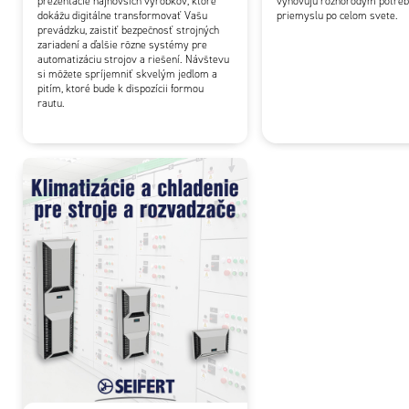
prezentácie najnovších výrobkov, ktoré
vyhovujú rôznorodým potre
dokážu digitálne transformovať Vašu
priemyslu po celom svete.
prevádzku, zaistiť bezpečnosť strojných
zariadení a ďalšie rôzne systémy pre
automatizáciu strojov a riešení. Návštevu
si môžete spríjemniť skvelým jedlom a
pitím, ktoré bude k dispozícii formou
rautu.