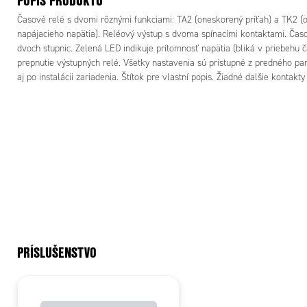
POPIS PRODUKTU
Časové relé s dvomi rôznými funkciami: TA2 (oneskorený príťah) a TK2 (
napájacieho napätia). Reléový výstup s dvoma spínacími kontaktami. Čas
dvoch stupnic. Zelená LED indikuje prítomnosť napätia (bliká v priebehu č
prepnutie výstupných relé. Všetky nastavenia sú prístupné z predného p
Funkcia 
aj po instalácii zariadenia. Štítok pre vlastní popis. Žiadné dalšie kontakt
Oneskoren
PRÍSLUŠENSTVO