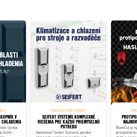
Add as new cart row
 to existing cart row
ÁVY
PRODUKTOVÉ SPRÁVY
PR
EKOPNÍK V
SEIFERT SYSTEMS KOMPLEXNÉ
PROTIPO
 CHLADENIA
RIEŠENIA PRE KAŽDÚ PRIEMYSELNÚ
NAJNOV
POTREBU
 čele vývoja
BlazeCut je v
a, ktoré
Spoločnosť Seifert Systems ponúka
protipožiarnu