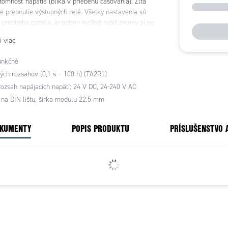
ítomnosť napätia (bliká v priebehu časovánia). Žltá
e prepnutie výstupných relé. Všetky nastavenia sú
z predného panela, je potom možné robiť zmeny aj po
zariadenia. Štítok pre vlastní popis. Žiadné dalšie
i viac
e rôzné napájacie napätie.
unkčné
ých rozsahov (0,1 s – 100 h) (TA2R1)
rozsah napájacích napätí: 24 V DC, 24-240 V AC
na DIN lištu, šírka modulu 22.5 mm
OKUMENTY
POPIS PRODUKTU
PRÍSLUŠENSTVO 