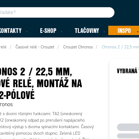
KONTAKTY
E-SHOP
TLAČOVINY
INSPO
relé
Časové relé - Crouzet
Crouzet Chronos
Chronos 2 / 22,5 mm
NOS 2 / 22,5 MM,
VYBRANÁ 
VÉ RELÉ, MONTÁŽ NA
 2-PÓLOVÉ
hronos
é s dvomi rôznými funkciami: TA2 (oneskorený
TK2 (oneskorený odpad po prerušení napájacieho
Reléový výstup s dvoma spínacími kontaktami. Časový
tavitelný pomocou dvoch stupnic. Zelená LED